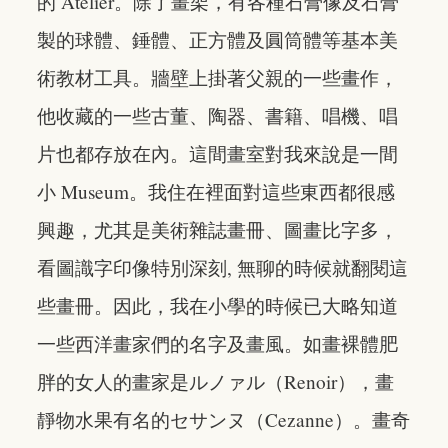
的 Atelier。除了畫架，有各種石膏像及石膏
製的球體、錘體、正方體及圓筒體等基本美
術教材工具。牆壁上掛著父親的一些畫作，
他收藏的一些古董、陶器、書籍、唱機、唱
片也都存放在內。這間畫室對我來說是一間
小 Museum。我住在裡面對這些東西都很感
興趣，尤其是美術雜誌畫冊、圖畫比字多，
看圖識字印像特別深刻, 無聊的時候就翻閱這
些畫冊。因此，我在小學的時候已大略知道
一些西洋畫家們的名字及畫風。如畫裸體肥
胖的女人的畫家是ルノァル（Renoir），畫
靜物水果有名的セサンヌ（Cezanne）。畫奇