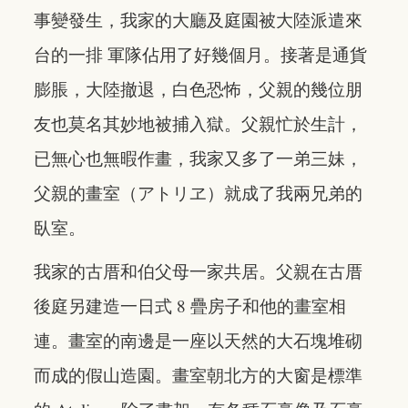
事變發生，我家的大廳及庭園被大陸派遣來
台的一排 軍隊佔用了好幾個月。接著是通貨
膨脹，大陸撤退，白色恐怖，父親的幾位朋
友也莫名其妙地被捕入獄。父親忙於生計，
已無心也無暇作畫，我家又多了一弟三妹，
父親的畫室（アトリヱ）就成了我兩兄弟的
臥室。
我家的古厝和伯父母一家共居。父親在古厝
後庭另建造一日式 8 疊房子和他的畫室相
連。畫室的南邊是一座以天然的大石塊堆砌
而成的假山造園。畫室朝北方的大窗是標準