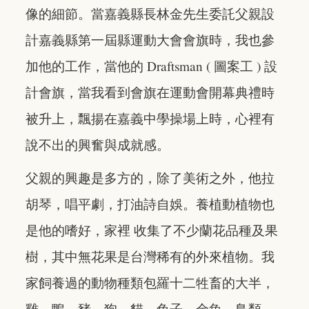
像的細節。當嘉義縣長林金先生委託父親設
計嘉義縣第一屆縣運動大會會旗時，我也參
加他的工作，當他的 Draftsman ( 圖案工 ) 設
計會旗，當我看到會旗在運動會開幕典禮時
被升上，飄揚在嘉義中學操場上時，心裡有
說不出的興奮與成就感。
父親的興趣是多方的，除了美術之外，他拉
胡琴，唱平劇，打油詩自娛。養植動植物也
是他的嗜好，家裡 收集了不少蘭花品種及果
樹，其中無花果是台灣稀有的外來植物。我
家飼養過的動物種類包羅十二牲畜的大半，
雞、鴨、豬、狗、貓、兔子、金魚、鳥類。