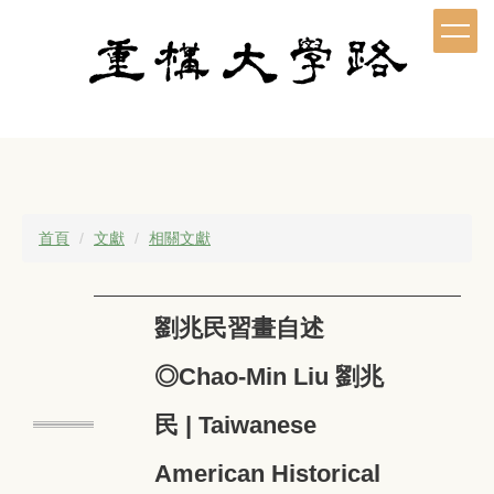
跳
到
主
要
內
容
區
首頁
文獻
相關文獻
劉兆民習畫自述
◎Chao-Min Liu 劉兆
民 | Taiwanese
American Historical