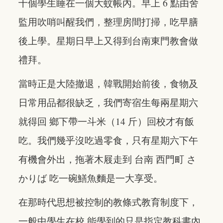
十個學生睡在一個大蚊帳內。早上 6 點由舍
監用吹哨叫醒我們，整理房間打掃，吃早膳
後上學。星期日早上又得到台南東門教會做
禮拜。
當時正是大陸撤退，韓戰開始前後，食物及
日常用品都很缺乏，我們寄宿生每兩星期六
就得回 鄉下帶一斗米（14 斤）回校才有飯
吃。我們幾乎沒吃過零食，只有星期六下午
有機會外出，拖著木屐走到 台南 西門町 さ
かりば 吃一碗鱔魚麵是一大享受。
在那時代思想被控制的教條式教育制度下，
一般中學生在校 能學到的只是指定教科書內