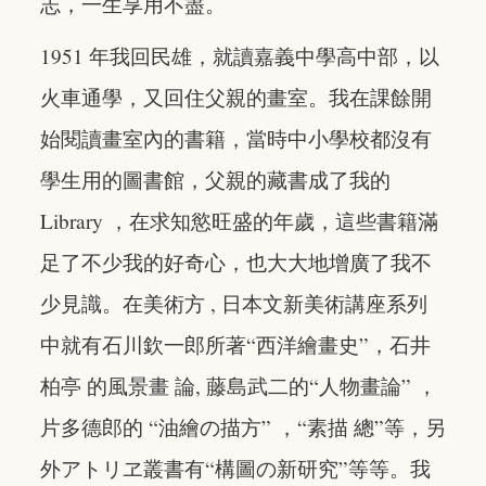
志，一生享用不盡。
1951 年我回民雄，就讀嘉義中學高中部，以
火車通學，又回住父親的畫室。我在課餘開
始閱讀畫室內的書籍，當時中小學校都沒有
學生用的圖書館，父親的藏書成了我的
Library ，在求知慾旺盛的年歲，這些書籍滿
足了不少我的好奇心，也大大地增廣了我不
少見識。在美術方 , 日本文新美術講座系列
中就有石川欽一郎所著“西洋繪畫史”，石井
柏亭 的風景畫 論, 藤島武二的“人物畫論” ，
片多德郎的 “油繪の描方” ，“素描 總”等，另
外アトリヱ叢書有“構圖の新研究”等等。我