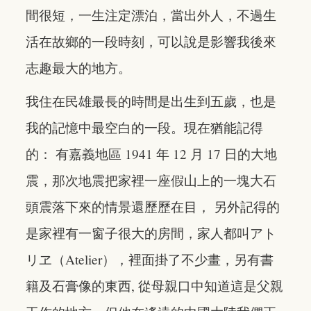
間很短，一生注定漂泊，當出外人，不過生
活在故鄉的一段時刻，可以說是影響我後來
志趣最大的地方。
我住在民雄最長的時間是出生到五歲，也是
我的記憶中最空白的一段。現在猶能記得
的： 有嘉義地區 1941 年 12 月 17 日的大地
震，那次地震把家裡一座假山上的一塊大石
頭震落下來的情景還歷歷在目， 另外記得的
是家裡有一窗子很大的房間，家人都叫アト
リヱ（Atelier），裡面掛了不少畫，另有書
籍及石膏像的東西, 從母親口中知道這是父親