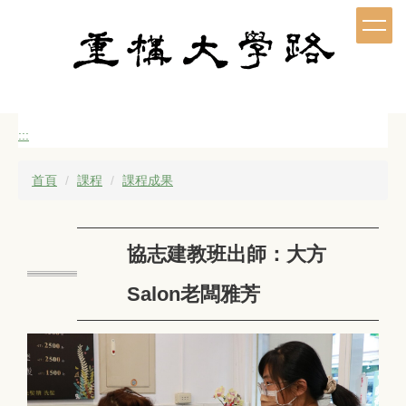
跳
到
主
要
內
容
區
:::
首頁
課程
課程成果
協志建教班出師：大方
Salon老闆雅芳