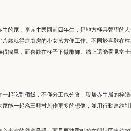
赤牛的家，李赤牛民國前四年生，是地方極具聲望的人
七八歲就得進廚房的小女孩方便工作。不同於喜歡在柱
顯得簡單，而喜歡在柱子下做雕飾。牆上還能看見富士
會一起吃割稻飯，不僅分工也分食，現居赤牛居的梓皓
大家能一起為三興村創作更多的想像，並用行動連結社
擔心表演的戲劇呈現，而是要將重點放在與社區連結的