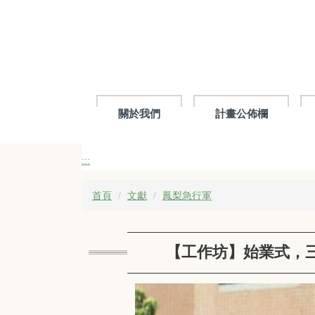
跳
到
主
要
內
容
區
關於我們
計畫公佈欄
:::
首頁
文獻
鳳梨急行軍
【工作坊】始業式，