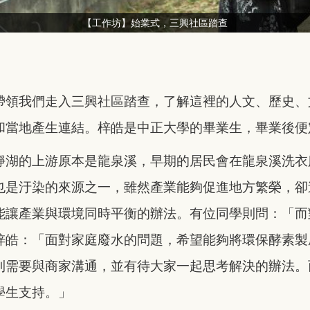
【工作坊】始業式，三興社區踏查
帶領我們走入三興社區踏查，了解這裡的人文、歷史、
和當地產生連結。梓皓是中正大學的畢業生，畢業後便
靜湖的上游原本是龍泉溪，早期的居民會在龍泉溪洗衣
也是汙染的來源之一，雖然產業能夠促進地方繁榮，卻
能讓產業與環境同時平衡的辦法。有位同學則問：「而
梓皓：「面對家庭廢水的問題，希望能夠將環保酵素製
則需要與商家溝通，並有待大家一起思考解決的辦法。
學生支持。」