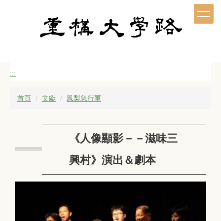
跳
到
主
要
內
容
區
:::
首頁
文獻
鳳梨急行軍
《人像顯影－－滋味三
興村》演出＆劇本