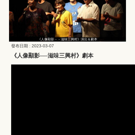
《人像顯影－－滋味三興村》演出＆劇本
發布日期 :
2023-03-07
《人像顯影──滋味三興村》劇本