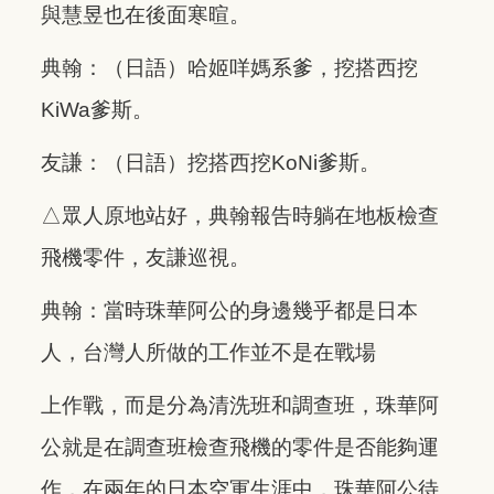
與慧昱也在後面寒暄。
典翰：（日語）哈姬咩媽系爹，挖搭西挖
KiWa爹斯。
友謙：（日語）挖搭西挖KoNi爹斯。
△眾人原地站好，典翰報告時躺在地板檢查
飛機零件，友謙巡視。
典翰：當時珠華阿公的身邊幾乎都是日本
人，台灣人所做的工作並不是在戰場
上作戰，而是分為清洗班和調查班，珠華阿
公就是在調查班檢查飛機的零件是否能夠運
作，在兩年的日本空軍生涯中，珠華阿公待