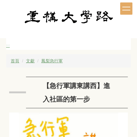
跳
到
主
要
內
容
區
:::
首頁
文獻
鳳梨急行軍
【急行軍講東講西】進
入社區的第一步