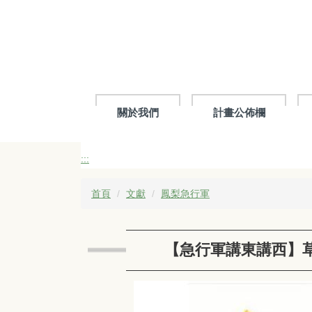
跳
到
主
要
內
容
區
關於我們
計畫公佈欄
:::
首頁
文獻
鳳梨急行軍
【急行軍講東講西】