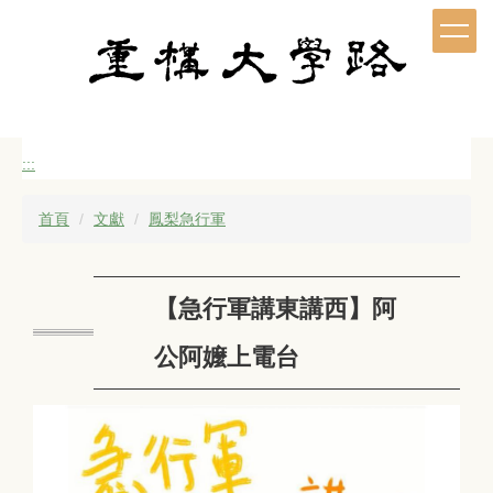
跳
到
主
要
內
容
區
:::
首頁
文獻
鳳梨急行軍
【急行軍講東講西】阿
公阿嬤上電台