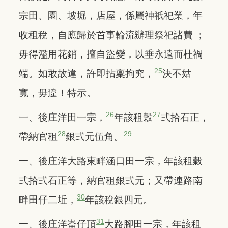
宗田、園、坡堀，店屋，係屬神祇祀業，年
收租稅，自應歸於首事輪流辦理祭祀諸費 ；
毋得濫用花銷，擅自盜變，以垂永遠而杜禍
25
端。如敢故違，許即拈稟拘究，
決不姑
寬，毋違！特示。
26
27
一、後庄洋田一宗，
年該租穀
弍拾石正，
28
29
帶納官租
銀弍元伍角。
一、後庄洋大路東畔涵口田一宗，年該租穀
弍拾弍石正等，納官租銀弍元；又帶連路南
30
畔田仔二坵，
年該稅銀四元。
31
一、後庄洋崙仔頂
大路腳田一宗，年該租