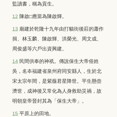
監讀書，稱為貢生。
12
陳啟□應當為陳啟輝。
13
廟建於乾隆十九年由打貓街後莊的蕭作
揖、林玉麟、陳啟輝、洪榮光、周文成、
周俊盛等六戶出資興建。
14
民間供奉的神祇。傳說保生大帝俗姓
吳，名夲福建省泉州府同安縣人，生於北
宋太宗年間，是紫薇君星降世。平生懸壺
濟世，成神後又常化為人身救助災禍，故
明朝皇帝晉封其為「保生大帝」。
15
平原上的田地。