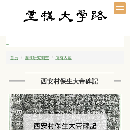
跳
到
主
要
內
容
區
:::
首頁
團隊研究調查
所有內容
西安村保生大帝碑記