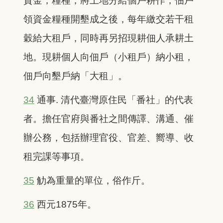
資金，糧種，將土地分給個戶耕作，佃戶
領資金糧種開墾成之後，每年繳交若干租
穀給大租戶，同時再另招現耕佃人承耕土
地。現耕個人向佃戶（小租戶）納小租，
佃戶向墾戶納「大租」。
34
通事. 清代臺灣原住民「番社」的代表
者。擔任官府與番社之間傳譯、溝通、催
辦公務，包括辦理官役、官差、嚮導、收
租完課等事項。
35
觔為重量的單位，俗作斤。
36
西元1875年。