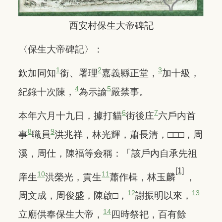
西安村保生大帝碑記
〈保生大帝碑記〉：
1
2
3
欽加同知
銜、署理
嘉義縣正堂，
加十級，
4
5
紀錄十次陳，
為示諭
嚴禁事。
6
7
本年六月十九日，據打貓
街後庄
六戶内首
8
9
事
職員
洪兆祥，林光輝，蕭長清，□□□，周
溪，周仕，陳福等僉稱：「該戶內自承先祖
[1]
10
11
庠生
洪榮光，貢生
蕭作楫，林玉麟
，
12
13
周文成，周俊盛，陳啟□，
謝振明以來，
14
立廟供奉保生大帝，
四時祭祀，百有餘