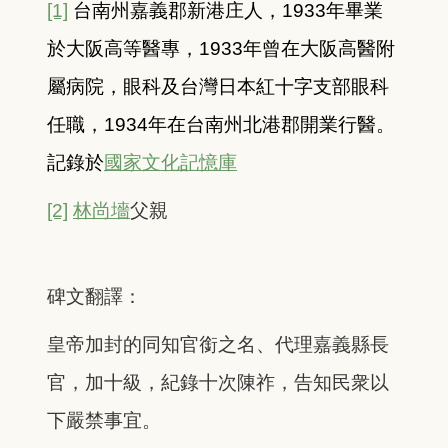
[1]
台南州嘉義郡新港庄人，1933年畢業
於大阪高等醫專，1933年曾在大阪高醫附
屬病院，眼科及台灣日本紅十字支部眼科
任職，1934年在台南州北港郡開業行醫
。
記錄於
國家文化記憶庫
[2]
林尚墻
父親
碑文翻譯：
皇帝加封的同知官銜之名、代理嘉義縣長
官，加十級，紀錄十次陳祚，告知民衆以
下嚴禁事宜。