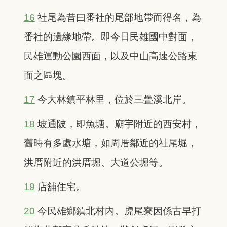
16
社尾為昔曰番社的尾部地帶而得名，為
番社的邊緣地帶。即今日民雄國中對面，
民雄運動公園西面，以及中山高速公路東
面之區塊。
17
今大林鎮平林里，位於三疊溪北岸。
18
坡通陂，即魚塘。廟宇附近的西安村，
舊時有多處水塘，如周厝鄰近的社尾堀，
洪厝附近的洪厝堀、大道公堀等。
19
店舖住宅。
20
今民雄鄉鎮北村内。虎尾寮因係古早打