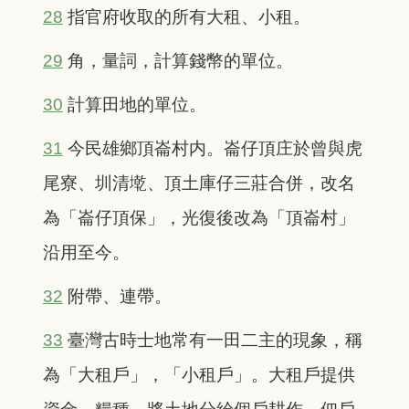
28
指官府收取的所有大租、小租。
29
角，量詞，計算錢幣的單位。
30
計算田地的單位。
31
今民雄鄉頂崙村内。崙仔頂庄於曾與虎
尾寮、圳清墘、頂土庫仔三莊合併，改名
為「崙仔頂保」，光復後改為「頂崙村」
沿用至今。
32
附帶、連帶。
33
臺灣古時士地常有一田二主的現象，稱
為「大租戶」，「小租戶」。大租戶提供