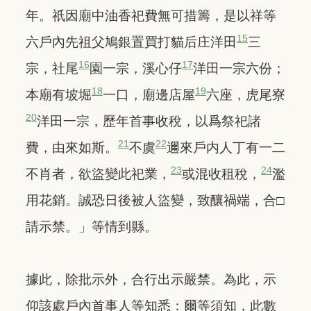
年。祇因廟中油香祀費無可措籌，是以祥等
15
六戶內先祖父鳩銀置買打貓后庄洋田
三
16
17
宗，社尾
園一宗，溪心仔
洋田一宗六份；
18
19
本廟有坡堀
一口，廟邊店屋
六座，虎尾寮
20
洋田一宗，歷年首事收稅，以爲祭祀諸
21
22
費，由來如斯。
不虞
邇來戶内人丁有一二
23
24
不肖者，欲盜變此祀業，
或混收租稅，
濫
用花銷。誠恐日後被人盜變，致釀禍端，合□
請示禁。」等情到縣。
據此，除批示外，合行出示嚴禁。為此，示
仰該處戶內首事人等知悉：爾等須知，此數