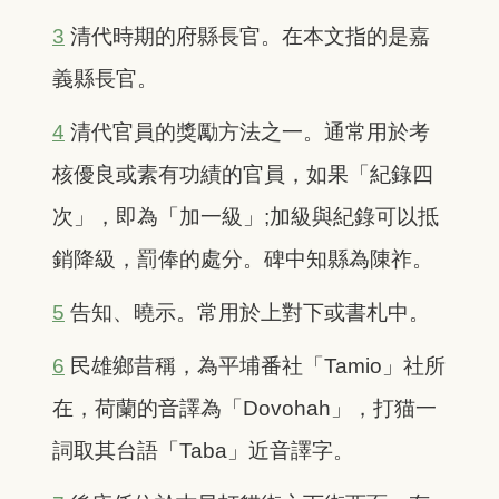
3
清代時期的府縣長官。在本文指的是嘉
義縣長官。
4
清代官員的獎勵方法之一。通常用於考
核優良或素有功績的官員，如果「紀錄四
次」，即為「加一級」;加級與紀錄可以抵
銷降級，罰俸的處分。碑中知縣為陳祚。
5
告知、曉示。常用於上對下或書札中。
6
民雄鄉昔稱，為平埔番社「Tamio」社所
在，荷蘭的音譯為「Dovohah」，打猫一
詞取其台語「Taba」近音譯字。