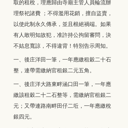
取的租稅，理應歸由寺廟主管人員輪流辦
理祭祀諸費 ；不得濫用花銷，擅自盜賣，
以使此制永久傳承，並且根絕禍端。如果
有人敢明知故犯，准許持公拘留審問，決
不姑息寬諒，不得違背！特別告示周知。
一、後庄洋田一筆，一年應繳租穀二十石
整，連帶需繳納官租銀二元五角。
一、後庄洋大路東畔涵口田一筆，一年應
繳該租穀二十二石整等，需繳納官租銀二
元；又帶連路南畔田仔二坵，一年應繳稅
銀四元。