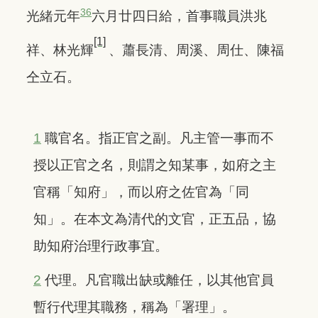
36
光緒元年
六月廿四日給，首事職員洪兆
[1]
祥、林光輝
、蕭長清、周溪、周仕、陳福
仝立石。
1
職官名。指正官之副。凡主管一事而不
授以正官之名，則謂之知某事，如府之主
官稱「知府」，而以府之佐官為「同
知」。在本文為清代的文官，正五品，協
助知府治理行政事宜。
2
代理。凡官職出缺或離任，以其他官員
暫行代理其職務，稱為「署理」。