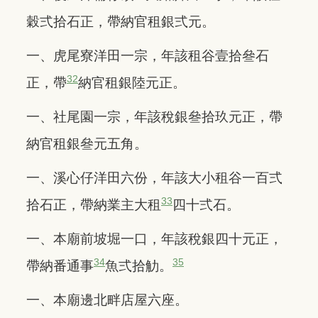
穀弍拾石正，帶納官租銀弍元。
一、虎尾寮洋田一宗，年該租谷壹拾叄石
32
正，帶
納官租銀陸元正。
一、社尾園一宗，年該稅銀叄拾玖元正，帶
納官租銀叄元五角。
一、溪心仔洋田六份，年該大小租谷一百弍
33
拾石正，帶納業主大租
四十弍石。
一、本廟前坡堀一口，年該稅銀四十元正，
34
35
帶納番通事
魚弍拾觔。
一、本廟邊北畔店屋六座。