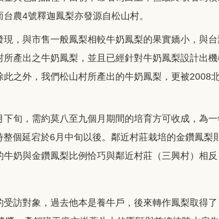
而台農4號釋迦鳳梨亦發源自松山村。
發現，與市售一般鳳梨相較牛奶鳳梨的果實嬌小，與台
村所產出之牛奶鳳梨，並且已經針對牛奶鳳梨設計出機
此之外，我們松山村所產出的牛奶鳳梨，更被2008
月下旬，需約莫八至九個月期間的培育方可收成，為一
採收時整個延宕於6月中旬以後。鄰近村莊栽培的金鑽鳳
的牛奶與金鑽鳳梨比例恰巧與鄰近村莊（三興村）相反
的受訪對象，過去他本是養牛戶，後來轉作鳳梨取得了