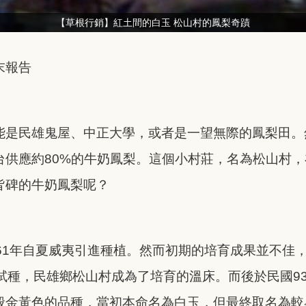
【草根行銷】紅土間的白玉 松山村的鳳梨奇蹟
末報告
能是民雄鬼屋、中正大學，或者是一望無際的鳳梨田。
台供應約80%的牛奶鳳梨。這個小村莊，名為松山村
皆碑的牛奶鳳梨呢？
61年自夏威夷引進種植。然而初期的培育成果並不佳
試種，民雄鄉松山村成為了培育的溫床。而後於民國9
般金黃色的品種，當初本命名為白玉，但最終取名為較