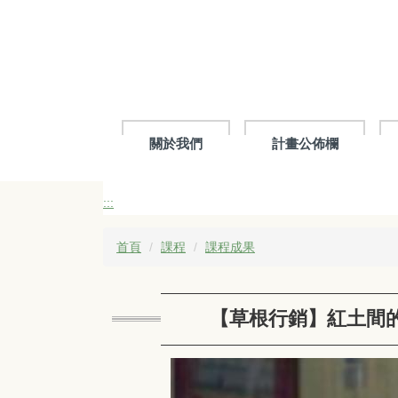
跳
到
主
要
內
容
區
關於我們
計畫公佈欄
:::
首頁
課程
課程成果
【草根行銷】紅土間