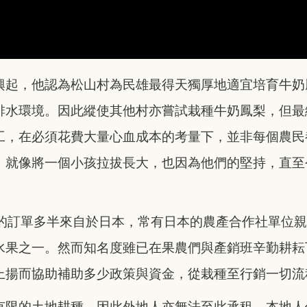
興起，他認為松山村為民雄最得天獨厚地適宜培育牛奶
排水環境。因此縱使其他村亦嘗試栽種牛奶鳳梨，但最
工，在必須花費大量心血成本的考量下，並非每個農民
，就像將一個小孩拉拔長大，也因為他們的堅持，直至
的訂單多半來自於日本，常有日本的農產合作社單位親
水果之一。然而知名度雖已在果農們與產銷班辛勤耕耘
上揚而協助補助多少政策與資金，從栽種至行銷一切流
有限的土地耕種，因此外地人亦無法至此承租，本地人