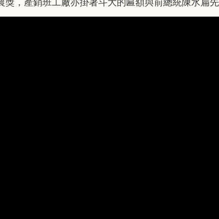
神農獎，產銷班工廠亦掛著斗大的匾額與前總統陳水扁