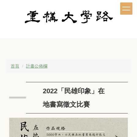
跳
到
主
要
內
容
區
首頁
計畫公佈欄
2022「民雄印象」在
地書寫徵文比賽