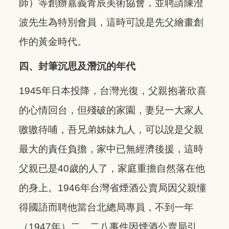
師）等創辦嘉義青辰美術協會，並聘請陳澄
波先生為特別會員，這時可說是先父繪畫創
作的黃金時代。
四、封筆沉思及潛沉的年代
1945年日本投降，台灣光復，父親抱著欣喜
的心情回台，但殘破的家園，妻兒一大家人
嗷嗷待哺，吾兄弟姊妹九人，可以說是父親
最大的責任負擔，家中已無經濟後援，這時
父親已是40歲的人了，家庭重擔自然落在他
的身上。1946年台灣省煙酒公賣局因父親懂
得國語而聘他當台北總局專員，不到一年
（1947年）二、二八事件因煙酒公賣局引