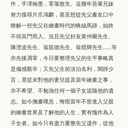
作，手澤翰墨，零落散失。這幾年吾輩兄妹
努力搜尋片爪鴻麟，甚至想從先父畫友口中
瞭解一些先父在繪畫時代的蛛絲馬跡，始終
不得其門而入。況且先父好友黃仲圖先生、
陳澄波先生、翁崑德先生、翁焜輝先生......等
亦先後凋零，今日要整理先父的生平事略真
是備感艱辛；又先父生前淡泊名利，閑靜少
言，竟從未對他的妻兒提及當年繪畫之事，
亦不希望、不勉強任何一個子女追隨他的遺
志。如今撫畫嘆息，悔恨當年不曾進入父親
的繪畫世界及了解他的人生，實有愧作為人
子女者。如今只有盡力重整先父遗作，從他