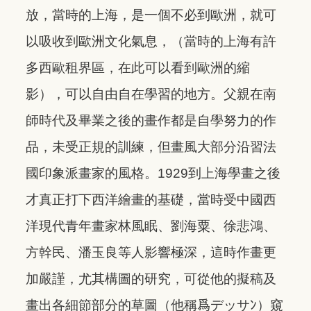
放，當時的上海，是一個不必到歐洲，就可
以吸收到歐洲文化氣息，（當時的上海有許
多西歐租界區，在此可以看到歐洲的縮
影），可以自由自在學習的地方。父親在南
師時代及畢業之後的畫作都是自學努力的作
品，未受正規的訓練，但畫風大部分沿習法
國印象派畫家的風格。1929到上海學畫之後
才真正打下西洋繪畫的基礎，當時受中國西
洋現代青年畫家林風眠、劉海粟、徐悲鴻、
方幹民、潘玉良等人影響極深，這時作畫更
加嚴謹，尤其構圖的研究，可從他的擬稿及
畫出各細節部分的草圖（他稱爲デッサﾝ）窺