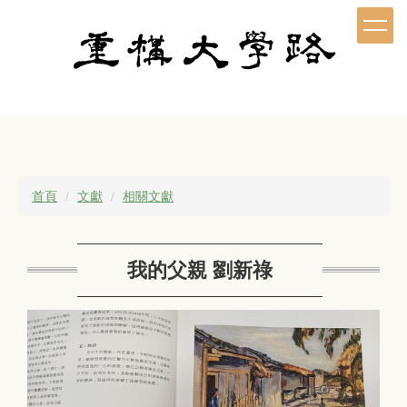
跳
到
主
要
內
容
區
首頁
文獻
相關文獻
我的父親 劉新祿