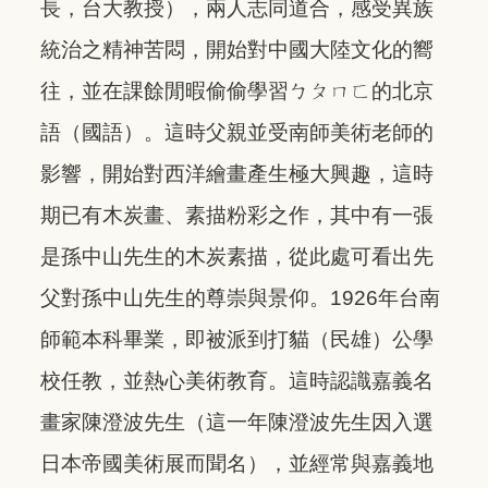
長，台大教授），兩人志同道合，感受異族
統治之精神苦悶，開始對中國大陸文化的嚮
往，並在課餘閒暇偷偷學習ㄅㄆㄇㄈ的北京
語（國語）。這時父親並受南師美術老師的
影響，開始對西洋繪畫產生極大興趣，這時
期已有木炭畫、素描粉彩之作，其中有一張
是孫中山先生的木炭素描，從此處可看出先
父對孫中山先生的尊崇與景仰。1926年台南
師範本科畢業，即被派到打貓（民雄）公學
校任教，並熱心美術教育。這時認識嘉義名
畫家陳澄波先生（這一年陳澄波先生因入選
日本帝國美術展而聞名），並經常與嘉義地