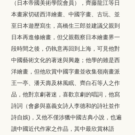
（日本帝國美術學院會員），齊藤龍江等日
本畫家切磋西洋繪畫、中國字畫、古玩、並
至日本遊歷寫生，高橋生三郎並建議父親到
日本再進修繪畫，但父親觀察日本繪畫界一
段時間之後，仍執意再回到上海，可見他對
中國藝術文化的著迷與興趣；他學的雖是西
洋繪畫，但他欣賞中國字畫並收集嶺南畫派
王一亭、潘天壽及林風眠、齊白石等人之作
品，他對京劇著迷，喜歡京劇的唱詞，他寫
詩詞（會參與嘉義女詩人李德和的詩社並作
詩自娛)，又他不僅涉獵中國古典小說，也遍
讀中國近代作家之作品，其中最欣賞林語