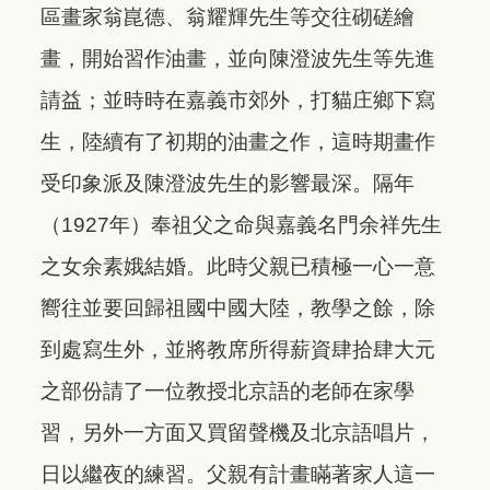
區畫家翁崑德、翁耀輝先生等交往砌磋繪
畫，開始習作油畫，並向陳澄波先生等先進
請益；並時時在嘉義市郊外，打貓庄鄉下寫
生，陸續有了初期的油畫之作，這時期畫作
受印象派及陳澄波先生的影響最深。隔年
（1927年）奉祖父之命與嘉義名門余祥先生
之女余素娥結婚。此時父親已積極一心一意
嚮往並要回歸祖國中國大陸，教學之餘，除
到處寫生外，並將教席所得薪資肆拾肆大元
之部份請了一位教授北京語的老師在家學
習，另外一方面又買留聲機及北京語唱片，
日以繼夜的練習。父親有計畫瞞著家人這一