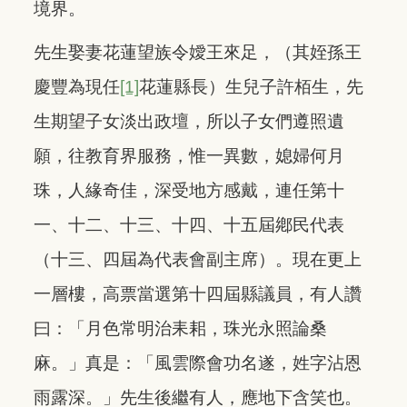
境界。
先生娶妻花蓮望族令嬡王來足，（其姪孫王
慶豐為現任
[1]
花蓮縣長）生兒子許栢生，先
生期望子女淡出政壇，所以子女們遵照遺
願，往教育界服務，惟一異數，媳婦何月
珠，人緣奇佳，深受地方感戴，連任第十
一、十二、十三、十四、十五屆鄕民代表
（十三、四屆為代表會副主席）。現在更上
一層樓，高票當選第十四屆縣議員，有人讚
曰：「月色常明治耒耜，珠光永照論桑
麻。」真是：「風雲際會功名遂，姓字沾恩
雨露深。」先生後繼有人，應地下含笑也。