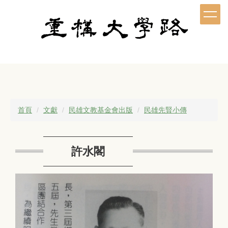
跳
到
主
要
內
容
區
首頁
文獻
民雄文教基金會出版
民雄先賢小傳
許水閣