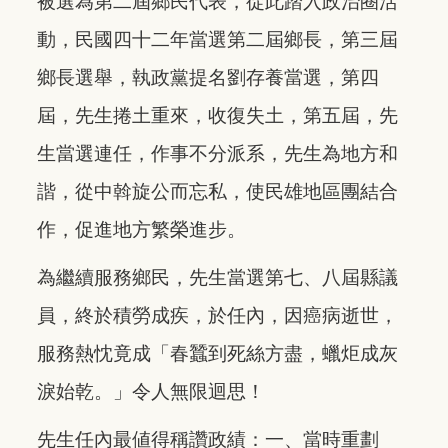
被選為第二屆鄉民代表，從此踏入政治圈活
動，民國四十二年當選第二屆鄉長，第三屆
鄉長選舉，執政黨提名劉存養當選，第四
屆，先生捲土重來，收復失土，第五屆，先
生當選連任，作事不分派系，先生為地方和
諧，從中斡旋公而忘私，使民雄地區團結合
作，促進地方繁榮進步。
為繼續服務鄉民，先生當選第七、八屆縣議
員，終於積勞成疾，於任內，因癌病逝世，
服務熱忱竟成「春蠶到死絲方盡，蠟炬成灰
淚始乾。」令人無限迴思！
先生任內最値得稱讚政績：一、當時重劃