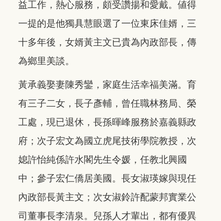
益工作，熱心服務，頗受讚揚和愛戴。値得
一提的是他獨具慧眼選了一位東床佳婿，三
十多年後，女婿黃主文已貴為內政部長，傳
為鄉里美談。
黃承義娶妻陳秀鑾，家庭生活幸福美滿。育
有三子二女，長子彥輔，曾任職林務局、榮
工處，現已退休，長孫暉峰服務於嘉義縣政
府；次子宏文為國立虎尾技術學院教授，次
媳許怡純係許水閣先生令媛，任教北興國
中；參子宏仁僑居美國。長女淑瑛嫁與現任
內政部長黃主文；次女淑鈴許配蒙邦實業公
司董事長李清泉。兒孫人才輩出，都有優異