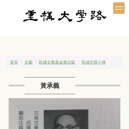
跳
到
主
要
內
容
區
首頁
文獻
民雄文教基金會出版
民雄先賢小傳
黃承義