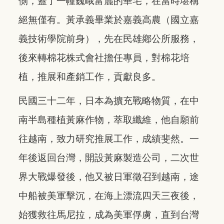
側，蓋了一幢巍峨富麗的華宅，在當時堪稱
絕無僅有。黃承義畢業於嘉義高農（國立嘉
義技術學院前身），先在民雄鄕公所服務，
後來轉棉花株式會社擔任專員，對棉花培
植，推展和產銷工作，貢獻良多。
民國三十二年，日本為擴充戰略物質，在中
南半島種植黃麻作物，萃取纖維，他自願前
往越南，致力研究推展工作，成績斐然。一
年後返回台灣，開設黃麻製造公司，二次世
界大戰爆發後，他又被日軍徵召到越南，途
中船被美軍擊沉，在海上漂流四天三夜後，
始獲救往馬尼拉，成為美軍俘虜，直到台灣