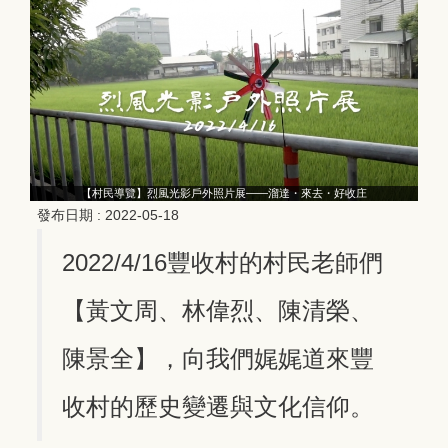
【村民導覽】烈風光影戶外照片展——溜達・來去・好收庄
發布日期 :
2022-05-18
2022/4/16豐收村的村民老師們
【黃文周、林偉烈、陳清榮、
陳景全】，向我們娓娓道來豐
收村的歷史變遷與文化信仰。​