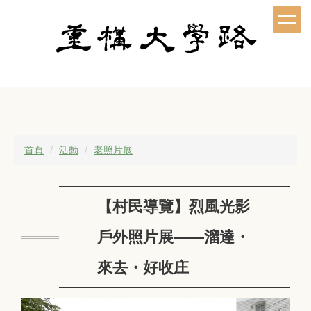
跳
到
主
要
內
容
區
首頁
活動
老照片展
【村民導覽】烈風光影
戶外照片展——溜達・
來去・好收庄