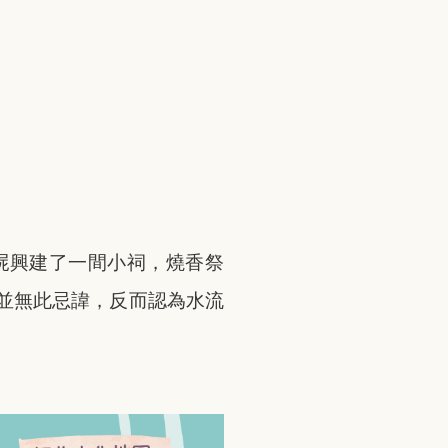
屍興建了一間小祠，燒香祭
並無此忌諱，反而認為水流