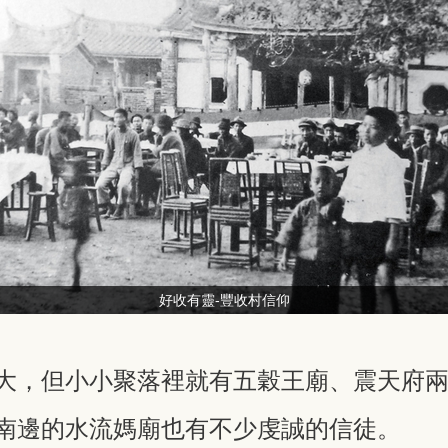
好收有靈-豐收村信仰
大，但小小聚落裡就有五穀王廟、震天府
南邊的水流媽廟也有不少虔誠的信徒。