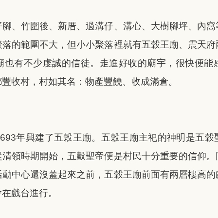
仔腳、竹圍後、新厝、過溝仔、溝心、大樹腳坪、內窩
聚落的範圍不大，但小小聚落裡就有五穀王廟、震天府
廟也有不少虔誠的信徒。走進好收的廟宇，很快便能
鄉豐收村，村如其名：物產豐饒、收成滿倉。
1693年興建了五穀王廟。五穀王廟主祀的神明是五穀
從清領時期開始，五穀聖帝便是村民十分重要的信仰。
活動中心還沒蓋起來之前，五穀王廟前面有兩層樓高的
會在戲台進行。