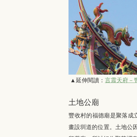
▲延伸閱讀：
言震天府－
土地公廟
豐收村的福德廟是聚落成
畫設圳道的位置。土地公