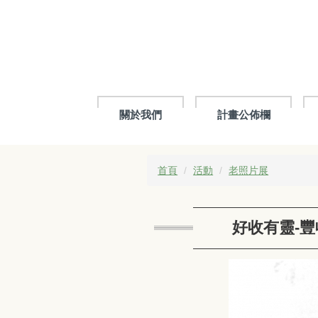
跳
到
主
要
內
容
區
關於我們
計畫公佈欄
首頁
活動
老照片展
好收有靈-