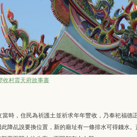
豐收村震天府故事書
立當時，住民為祈護土並祈求年年豐收，乃奉祀福德正神
因此降乩說要換位置，新的廟址有一條排水可得錢水。