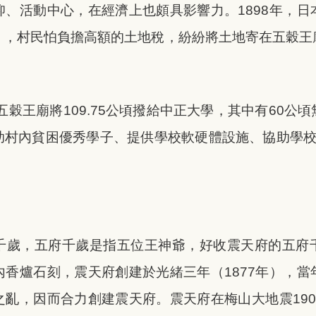
仰、活動中心，在經濟上也頗具影響力。1898年，日
」，村民怕負擔高額的土地稅，紛紛將土地寄在五穀王
，五穀王廟將109.75公頃撥給中正大學，其中有60公
村內貧困優秀學子、提供學校軟硬體設施、協助學校辦理各
千歲，五府千歲是指五位王神爺，好收震天府的五府
內香爐石刻，震天府創建於光緒三年（1877年），當
之亂，因而合力創建震天府。震天府在梅山大地震190