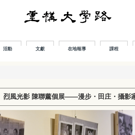
活動
文獻
在地報導
課程
】烈風光影 陳聯薰個展——漫步・田庄・攝影