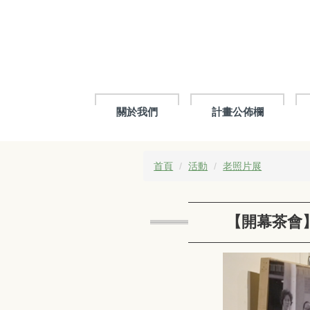
跳
到
主
要
內
容
區
關於我們
計畫公佈欄
首頁
活動
老照片展
【開幕茶會