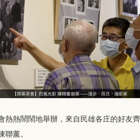
【開幕茶會】烈風光影 陳聯薰個展——漫步・田庄・攝影家
會熱熱鬧鬧地舉辦，來自民雄各庄的好友
陳聯薰。