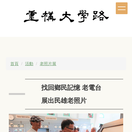
跳
到
主
要
內
容
區
首頁
活動
老照片展
找回鄉民記憶 老電台
展出民雄老照片