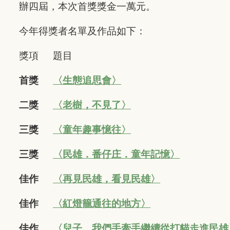
辦四屆，本次首獎獎金一萬元。
今年得獎者名單及作品如下：
獎項
題目
首獎
〈
生態追思會
〉
二獎
〈老樹，不見了〉
三獎
〈童年趣事憶往〉
三獎
〈
民雄．番仔庄．童年記憶
〉
佳作
〈
再見民雄，看見民雄
〉
佳作
〈
紅燈籠通往的地方
〉
佳作
〈兒子，我們手牽手繼續從打貓走進民雄