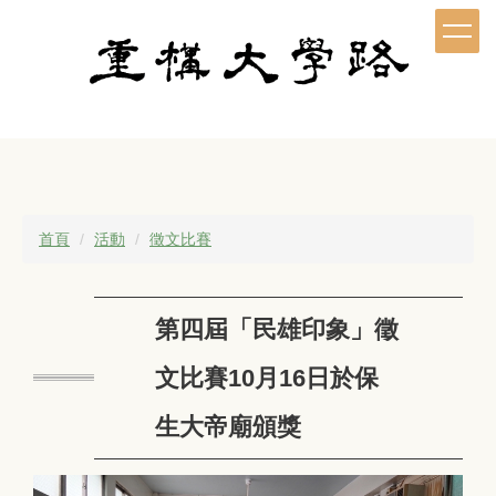
跳
到
主
要
內
容
區
首頁
活動
徵文比賽
第四屆「民雄印象」徵
文比賽10月16日於保
生大帝廟頒獎