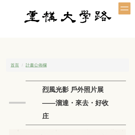
跳
到
主
要
內
容
區
首頁
計畫公佈欄
烈風光影 戶外照片展
——溜達・來去・好收
庄