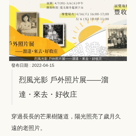
烈風光影 戶外照片展——溜達・來去・好收庄
發布日期 :
2022-04-15
烈風光影 戶外照片展——溜
達・來去・好收庄
穿過長長的芒果樹隧道，陽光照亮了歲月久
遠的老照片。