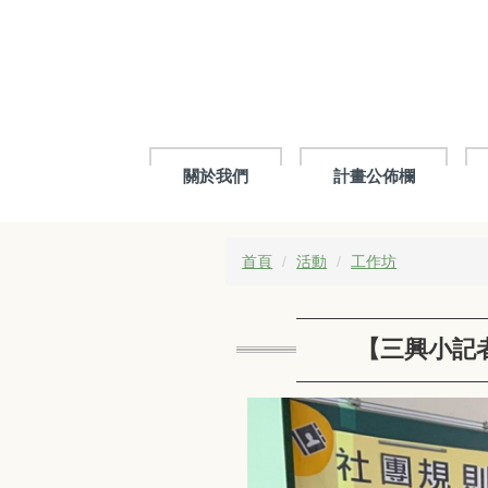
跳
到
主
要
內
容
區
關於我們
計畫公佈欄
首頁
活動
工作坊
【三興小記