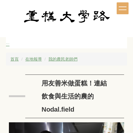
跳
到
主
要
內
容
區
:::
首頁
在地報導
我的農民老師們
用友善米做蛋糕！連結
飲食與生活的農的
Nodal.field