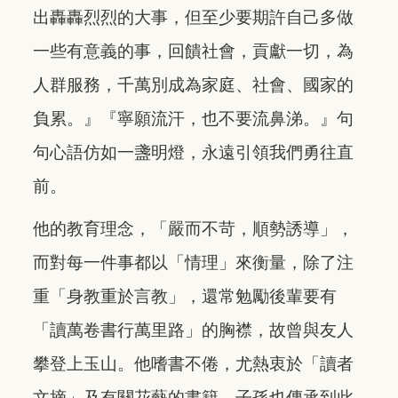
出轟轟烈烈的大事，但至少要期許自己多做
一些有意義的事，回饋社會，貢獻一切，為
人群服務，千萬別成為家庭、社會、國家的
負累。』『寧願流汗，也不要流鼻涕。』句
句心語仿如一盞明燈，永遠引領我們勇往直
前。
他的教育理念，「嚴而不苛，順勢誘導」，
而對每一件事都以「情理」來衡量，除了注
重「身教重於言教」，還常勉勵後輩要有
「讀萬卷書行萬里路」的胸襟，故曾與友人
攀登上玉山。他嗜書不倦，尤熱衷於「讀者
文摘」及有關花藝的書籍，子孫也傳承到此