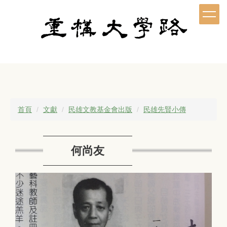
跳
到
主
要
內
容
區
首頁
文獻
民雄文教基金會出版
民雄先賢小傳
何尚友