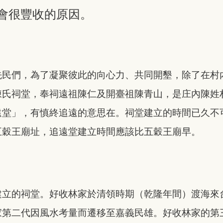
會很豐收的原因。
先民們，為了凝聚彼此的向心力、共同開墾，除了在村
陳氏祠堂，奉祠遠祖陳仁及開臺祖陳青山，是庄內陳姓
遠堂」，有慎終追遠的意思在。祠堂建立的時間已久不
五穀王廟址，追遠堂建立時間應該比五穀王廟早。
建立的祠堂。好收林家於清領時期（乾隆年間）渡海來
家第二代因風水考量而遷移至嘉義民雄。好收林家的第