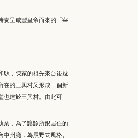
時奏呈咸豐皇帝而來的「宰
和縣，陳家的祖先來台後幾
所在的三興村又形成一個新
堂也建於三興村。由此可
執業，為了讓診所跟居住的
台中州廳，為辰野式風格。