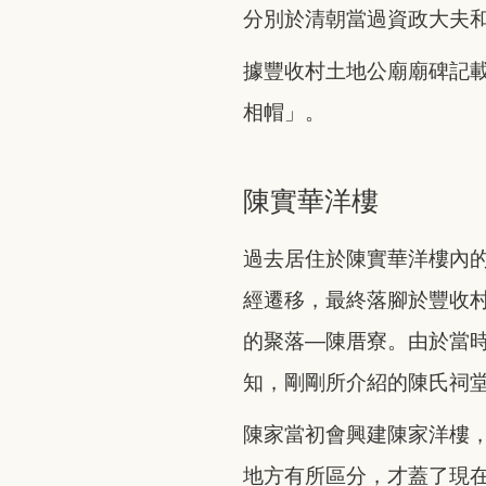
分別於清朝當過資政大夫
據豐收村土地公廟廟碑記
相帽」。
陳實華洋樓
過去居住於陳實華洋樓內
經遷移，最終落腳於豐收
的聚落—陳厝寮。由於當
知，剛剛所介紹的陳氏祠
陳家當初會興建陳家洋樓
地方有所區分，才蓋了現