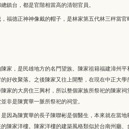
和總鎮台，都是官階相當高的清朝官員。
載，福德正神神像戴的帽子，是林家第五代林三秤當官
的陳家，是民雄地方的名門望族。陳家祖籍福建漳州平
村的好收聚落。之後陳家又往上開墾，在現在中正大學
時陳家的大房住三興村，所以整個家族所祭祀的陳家祠
堂並非是陳實華一脈所祭祀的祠堂。
，是因為陳實華的長子陳聯彬是個醫生，本來就在當地
在的陳家洋樓。陳家洋樓的建築風格類似於台南州廳、