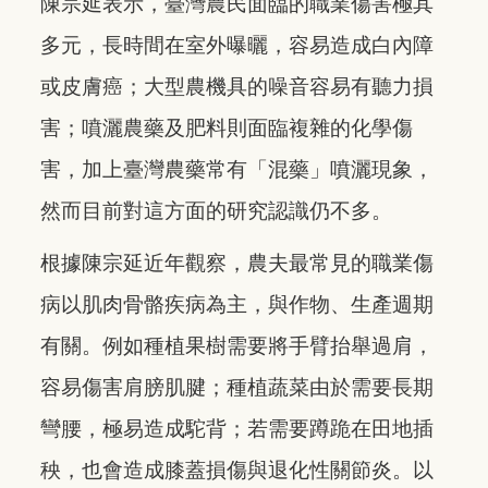
陳宗延表示，臺灣農民面臨的職業傷害極其
多元，長時間在室外曝曬，容易造成白內障
或皮膚癌；大型農機具的噪音容易有聽力損
害；噴灑農藥及肥料則面臨複雜的化學傷
害，加上臺灣農藥常有「混藥」噴灑現象，
然而目前對這方面的研究認識仍不多。
根據陳宗延近年觀察，農夫最常見的職業傷
病以肌肉骨骼疾病為主，與作物、生產週期
有關。例如種植果樹需要將手臂抬舉過肩，
容易傷害肩膀肌腱；種植蔬菜由於需要長期
彎腰，極易造成駝背；若需要蹲跪在田地插
秧，也會造成膝蓋損傷與退化性關節炎。以