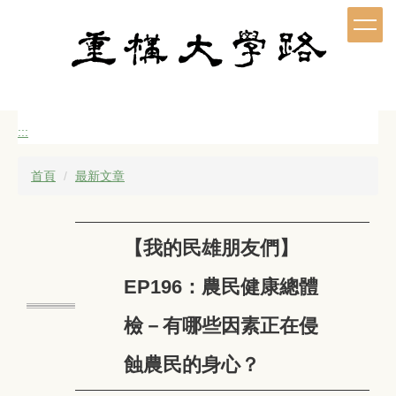
跳
到
主
要
內
容
區
:::
首頁
最新文章
【我的民雄朋友們】
EP196：農民健康總體
檢－有哪些因素正在侵
蝕農民的身心？