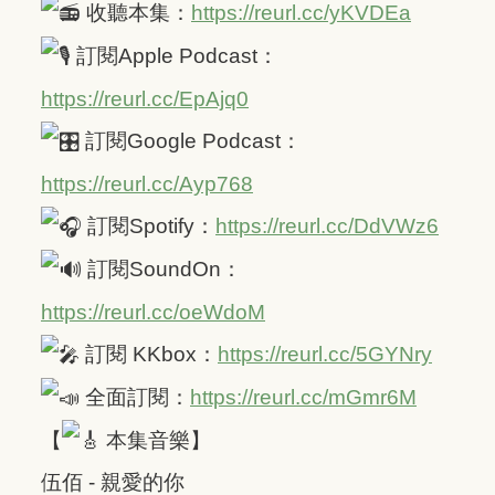
收聽本集：
https://reurl.cc/yKVDEa
訂閱Apple Podcast：
https://reurl.cc/EpAjq0
訂閱Google Podcast：
https://reurl.cc/Ayp768
訂閱Spotify：
https://reurl.cc/DdVWz6
訂閱SoundOn：
https://reurl.cc/oeWdoM
訂閱 KKbox：
https://reurl.cc/5GYNry
全面訂閱：
https://reurl.cc/mGmr6M
【
本集音樂】
伍佰 - 親愛的你