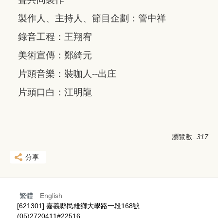
製作人、主持人、節目企劃：管中祥
錄音工程：王翔宥
美術宣傳：鄭綺元
片頭音樂：裝咖人--出庄
片頭口白：江明龍
瀏覽數:
317
分享
繁體
English
[621301] 嘉義縣民雄鄉大學路一段168號
(05)2720411#22516