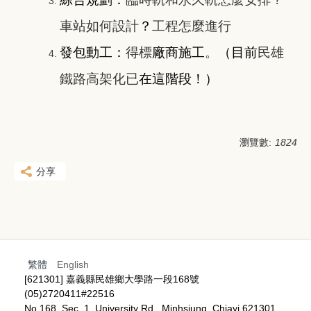
車站如何設計
？
工程怎麼進行
發包動工：
得標
廠商施工
。
（目前
民雄
鐵路高架化已
在這階段！）
瀏覽數:
1824
分享
繁體
English
[621301] 嘉義縣民雄鄉大學路一段168號
(05)2720411#22516
No.168, Sec. 1, University Rd., Minhsiung, Chiayi 621301,