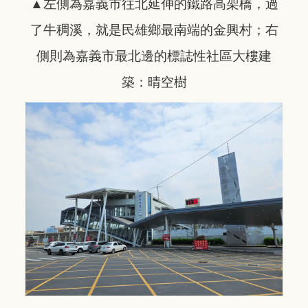
▲左側為嘉義市往北延伸的鐵路高架橋，過
了牛稠溪，就是民雄鄉最南端的金興村；右
側則為嘉義市最北邊的標誌性社區大樓建
築：晴空樹