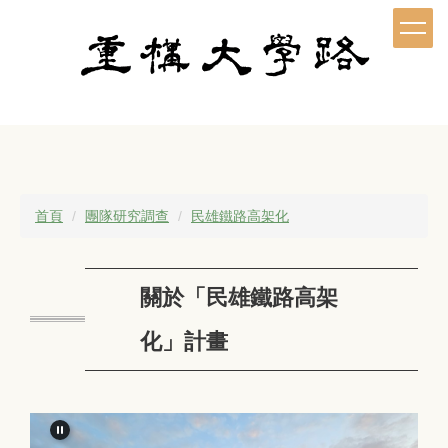
跳
到
主
要
內
容
區
首頁
團隊研究調查
民雄鐵路高架化
關於「民雄鐵路高架
化」計畫