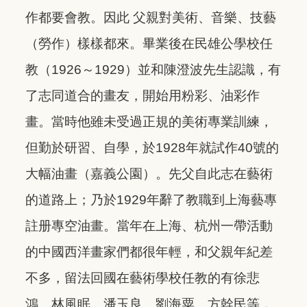
作都要會教。因此 父親對美術、音樂、技藝
（勞作）樣樣都來。畢業後在民雄公學校任
教（1926～1929）並和陳澄波先生認識，有
了志同道合的畫友，開始用粉彩、油彩作
畫。當時他雖未受過正規的美術專業訓練，
但勤於研習、自學，於1928年就試作40號的
大幅油畫（嘉義公園）。先父自此志在藝術
的道路上；乃於1929年辭了教職到上海藝專
註册專空油畫。當年在上海、杭州一帶活動
的中國西洋畫家們都很年輕，和父親年紀差
不多，留法回國在藝術學校任教的有徐悲
鴻、林風眠、潘玉良、劉海粟、方幹民等，