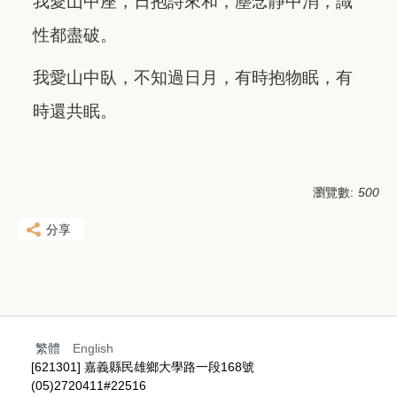
我愛山中座，日抱詩來和，塵念靜中消，識
性都盡破。
我愛山中臥，不知過日月，有時抱物眠，有
時還共眠。
瀏覽數:
500
分享
繁體
English
[621301] 嘉義縣民雄鄉大學路一段168號
(05)2720411#22516