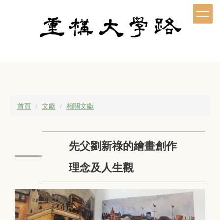
跳
到
主
要
內
容
區
首頁
文獻
相關文獻
先父劉新祿的繪畫創作
理念及人生觀