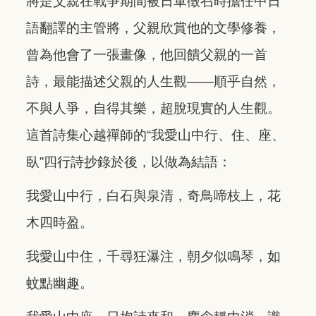
將是父親在戰爭期間被日軍徵召時擔任中日
語翻譯的主管將，父親欣賞他的文學修養，
曾為他會了一張畫像，他回饋父親的一首
詩，最能描述父親的人生觀——順乎自然，
不與人爭，自得其樂，超脫現實的人生觀。
這首詩集心越禪師的“我愛山中行、住、座、
臥”四行詩抄錄於後，以做為結語：
我愛山中行，白石與泉清，奇鳥啼枝上，花
木四時盈。
我愛山中住，千尋狂瀑注，朝夕似鳴琴，如
蚊點幽趣。